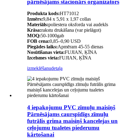
pārnēsājams stacionārs organizators
Produkta kods:
HT71012
Izmērs:
9,84 x 5,91 x 1,97 collas
Materiāls:
poliestera oksforda vai audekls
Krāsa:
rakstu drukāšana (var pielāgot)
MOQ:
50-1000gab
FOB cena:
0,85–0,90 USD
Piegādes laiks:
Apmēram 45-55 dienas
Nosūtīšanas vieta:
FUJIAN, ĶĪNA
Izcelsmes vieta:
FUJIAN, ĶĪNA
izmeklēšanu
detaļa
4 iepakojumu PVC zīmuļu maisiņš
Pārnēsājams caurspīdīgs zīmuļu
futrālis grima maisiņš kancelejas un
ceļojumu tualetes piederumu
kārtošanai