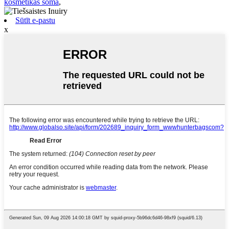
kosmētikas soma
,
Sūtīt e-pastu
x