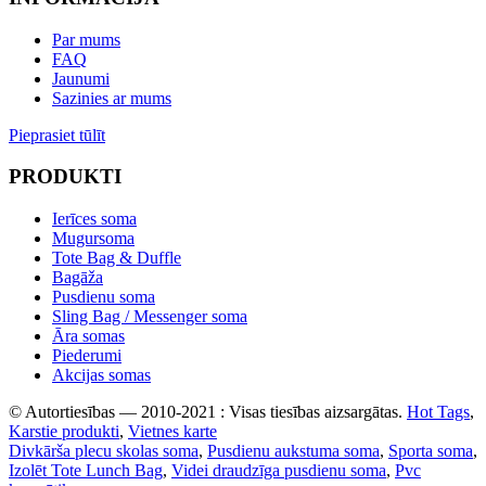
Par mums
FAQ
Jaunumi
Sazinies ar mums
Pieprasiet tūlīt
PRODUKTI
Ierīces soma
Mugursoma
Tote Bag & Duffle
Bagāža
Pusdienu soma
Sling Bag / Messenger soma
Āra somas
Piederumi
Akcijas somas
© Autortiesības — 2010-2021 : Visas tiesības aizsargātas.
Hot Tags
,
Karstie produkti
,
Vietnes karte
Divkārša plecu skolas soma
,
Pusdienu aukstuma soma
,
Sporta soma
,
Izolēt Tote Lunch Bag
,
Videi draudzīga pusdienu soma
,
Pvc