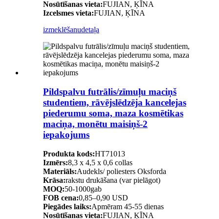
Nosūtīšanas vieta:
FUJIAN, ĶĪNA
Izcelsmes vieta:
FUJIAN, ĶĪNA
izmeklēšanu
detaļa
Pildspalvu futrālis/zīmuļu maciņš
studentiem, rāvējslēdzēja kancelejas
piederumu soma, maza kosmētikas
maciņa, monētu maisiņš-2
iepakojums
Produkta kods:
HT71013
Izmērs:
8,3 x 4,5 x 0,6 collas
Materiāls:
Audekls/ poliesters Oksforda
Krāsa:
rakstu drukāšana (var pielāgot)
MOQ:
50-1000gab
FOB cena:
0,85–0,90 USD
Piegādes laiks:
Apmēram 45-55 dienas
Nosūtīšanas vieta:
FUJIAN, ĶĪNA