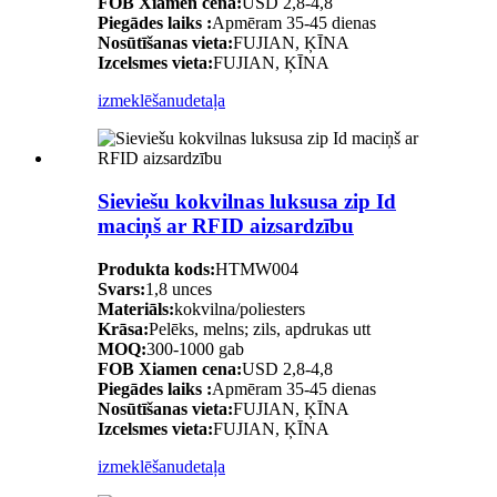
FOB Xiamen cena:
USD 2,8-4,8
Piegādes laiks :
Apmēram 35-45 dienas
Nosūtīšanas vieta:
FUJIAN, ĶĪNA
Izcelsmes vieta:
FUJIAN, ĶĪNA
izmeklēšanu
detaļa
Sieviešu kokvilnas luksusa zip Id
maciņš ar RFID aizsardzību
Produkta kods:
HTMW004
Svars:
1,8 unces
Materiāls:
kokvilna/poliesters
Krāsa:
Pelēks, melns; zils, apdrukas utt
MOQ:
300-1000 gab
FOB Xiamen cena:
USD 2,8-4,8
Piegādes laiks :
Apmēram 35-45 dienas
Nosūtīšanas vieta:
FUJIAN, ĶĪNA
Izcelsmes vieta:
FUJIAN, ĶĪNA
izmeklēšanu
detaļa