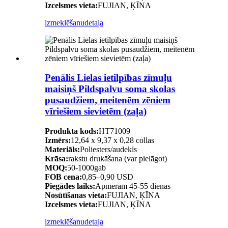
Izcelsmes vieta:
FUJIAN, ĶĪNA
izmeklēšanu
detaļa
Penālis Lielas ietilpības zīmuļu
maisiņš Pildspalvu soma skolas
pusaudžiem, meitenēm zēniem
vīriešiem sievietēm (zaļa)
Produkta kods:
HT71009
Izmērs:
12,64 x 9,37 x 0,28 collas
Materiāls:
Poliesters/audekls
Krāsa:
rakstu drukāšana (var pielāgot)
MOQ:
50-1000gab
FOB cena:
0,85–0,90 USD
Piegādes laiks:
Apmēram 45-55 dienas
Nosūtīšanas vieta:
FUJIAN, ĶĪNA
Izcelsmes vieta:
FUJIAN, ĶĪNA
izmeklēšanu
detaļa