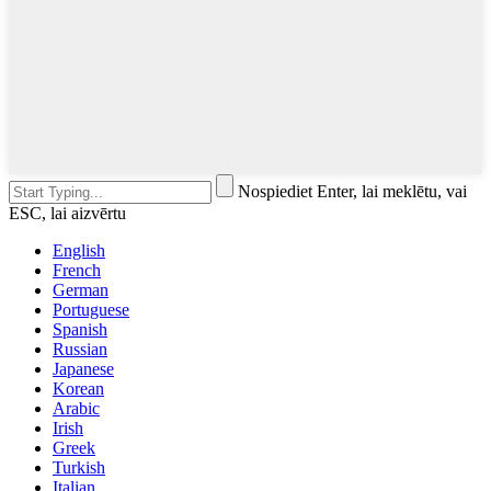
Nospiediet Enter, lai meklētu, vai
ESC, lai aizvērtu
English
French
German
Portuguese
Spanish
Russian
Japanese
Korean
Arabic
Irish
Greek
Turkish
Italian