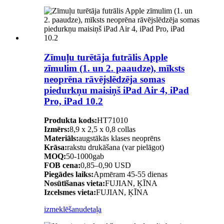
Zīmuļu turētāja futrālis Apple
zīmulim (1. un 2. paaudze), mīksts
neoprēna rāvējslēdzēja somas
piedurkņu maisiņš iPad Air 4, iPad
Pro, iPad 10.2
Produkta kods:
HT71010
Izmērs:
8,9 x 2,5 x 0,8 collas
Materiāls:
augstākās klases neoprēns
Krāsa:
rakstu drukāšana (var pielāgot)
MOQ:
50-1000gab
FOB cena:
0,85–0,90 USD
Piegādes laiks:
Apmēram 45-55 dienas
Nosūtīšanas vieta:
FUJIAN, ĶĪNA
Izcelsmes vieta:
FUJIAN, ĶĪNA
izmeklēšanu
detaļa