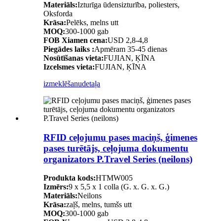
Materiāls:
Izturīga ūdensizturība, poliesters,
Oksforda
Krāsa:
Pelēks, melns utt
MOQ:
300-1000 gab
FOB Xiamen cena:
USD 2,8-4,8
Piegādes laiks :
Apmēram 35-45 dienas
Nosūtīšanas vieta:
FUJIAN, ĶĪNA
Izcelsmes vieta:
FUJIAN, ĶĪNA
izmeklēšanu
detaļa
RFID ceļojumu pases maciņš, ģimenes
pases turētājs, ceļojuma dokumentu
organizators P.Travel Series (neilons)
Produkta kods:
HTMW005
Izmērs:
9 x 5,5 x 1 colla (G. x. G. x. G.)
Materiāls:
Neilons
Krāsa:
zaļš, melns, tumšs utt
MOQ:
300-1000 gab