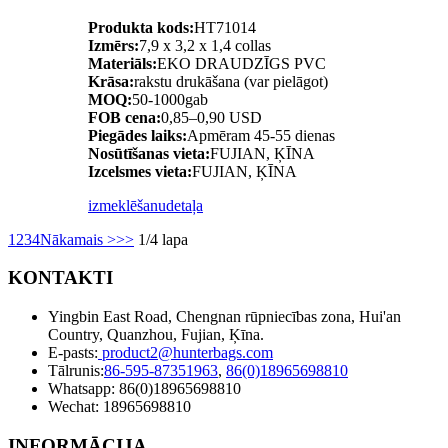
Produkta kods:
HT71014
Izmērs:
7,9 x 3,2 x 1,4 collas
Materiāls:
EKO DRAUDZĪGS PVC
Krāsa:
rakstu drukāšana (var pielāgot)
MOQ:
50-1000gab
FOB cena:
0,85–0,90 USD
Piegādes laiks:
Apmēram 45-55 dienas
Nosūtīšanas vieta:
FUJIAN, ĶĪNA
Izcelsmes vieta:
FUJIAN, ĶĪNA
izmeklēšanu
detaļa
1
2
3
4
Nākamais >
>>
1/4 lapa
KONTAKTI
Yingbin East Road, Chengnan rūpniecības zona, Hui'an
Country, Quanzhou, Fujian, Ķīna.
E-pasts:
product2@hunterbags.com
Tālrunis:
86-595-87351963
,
86(0)18965698810
Whatsapp: 86(0)18965698810
Wechat: 18965698810
INFORMĀCIJA