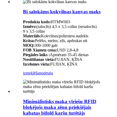
Bi salokāms kokvilnas kanvas maks
Produkta kods:
HTMW003
Izmērs:
(salocīts) 4,5 x 3,5 collas (nesalocīts)
9 x 3,5 collas
Materiāls:
Kokvilnas/poliestera audekls
Krāsa:
Pelēks, melns; zils, apdrukas utt
MOQ:
300-1000 gab
FOB Xiamen cena:
USD 2,8-4,8
Piegādes laiks :
Apmēram 35-45 dienas
Nosūtīšanas vieta:
FUJIAN, ĶĪNA
Izcelsmes vieta:
FUJIAN, ĶĪNA
izmeklēšanu
detaļa
Minimālistisks maka vīriešu RFID
bloķējošs maka zēnu priekšējais
kabatas bifold karšu turētājs