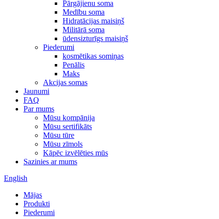
Pārgājienu soma
Medību soma
Hidratācijas maisiņš
Militārā soma
ūdensizturīgs maisiņš
Piederumi
kosmētikas somiņas
Penālis
Maks
Akcijas somas
Jaunumi
FAQ
Par mums
Mūsu kompānija
Mūsu sertifikāts
Mūsu tūre
Mūsu zīmols
Kāpēc izvēlēties mūs
Sazinies ar mums
English
Mājas
Produkti
Piederumi