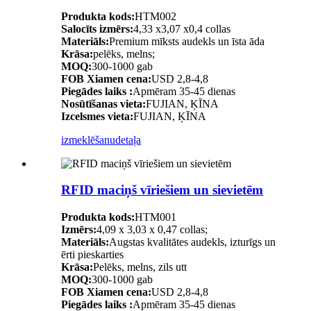
Produkta kods:
HTM002
Salocīts izmērs:
4,33 x3,07 x0,4 collas
Materiāls:
Premium mīksts audekls un īsta āda
Krāsa:
pelēks, melns;
MOQ:
300-1000 gab
FOB Xiamen cena:
USD 2,8-4,8
Piegādes laiks :
Apmēram 35-45 dienas
Nosūtīšanas vieta:
FUJIAN, ĶĪNA
Izcelsmes vieta:
FUJIAN, ĶĪNA
izmeklēšanu
detaļa
RFID maciņš vīriešiem un sievietēm
Produkta kods:
HTM001
Izmērs:
4,09 x 3,03 x 0,47 collas;
Materiāls:
Augstas kvalitātes audekls, izturīgs un
ērti pieskarties
Krāsa:
Pelēks, melns, zils utt
MOQ:
300-1000 gab
FOB Xiamen cena:
USD 2,8-4,8
Piegādes laiks :
Apmēram 35-45 dienas