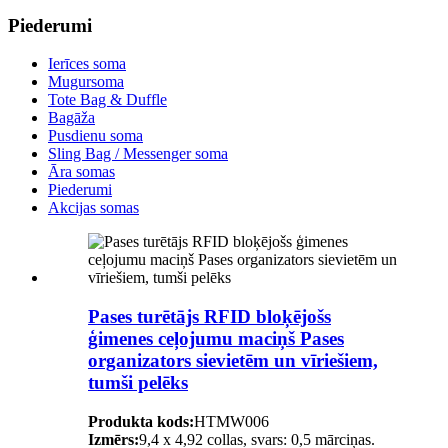
Piederumi
Ierīces soma
Mugursoma
Tote Bag & Duffle
Bagāža
Pusdienu soma
Sling Bag / Messenger soma
Āra somas
Piederumi
Akcijas somas
Pases turētājs RFID bloķējošs
ģimenes ceļojumu maciņš Pases
organizators sievietēm un vīriešiem,
tumši pelēks
Produkta kods:
HTMW006
Izmērs:
9,4 x 4,92 collas, svars: 0,5 mārciņas.