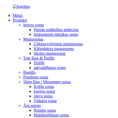
Mājas
Produkti
Ierīces soma
Pirmās palīdzības aptieciņa
Instrumentu mūzikas soma
Mugursoma
Cēloņu/ceļojumu mugursoma
Klēpjdatora mugursoma
Skolas mugursoma
Tote Bag & Duffle
Duffle
pārvadāšanas soma
Bagāža
Pusdienu soma
Sling Bag / Messenger soma
Krūšu soma
kurjera soma
plecu soma
Vidukļa soma
Āra somas
Bumbu soma
Makšķerēšanas soma