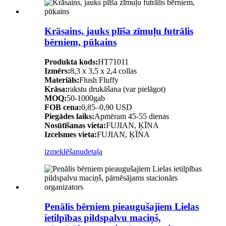
Krāsains, jauks plīša zīmuļu futrālis
bērniem, pūkains
Produkta kods:
HT71011
Izmērs:
8,3 x 3,5 x 2,4 collas
Materiāls:
Flush Fluffy
Krāsa:
rakstu drukāšana (var pielāgot)
MOQ:
50-1000gab
FOB cena:
0,85–0,90 USD
Piegādes laiks:
Apmēram 45-55 dienas
Nosūtīšanas vieta:
FUJIAN, ĶĪNA
Izcelsmes vieta:
FUJIAN, ĶĪNA
izmeklēšanu
detaļa
Penālis bērniem pieaugušajiem Lielas
ietilpības pildspalvu maciņš,