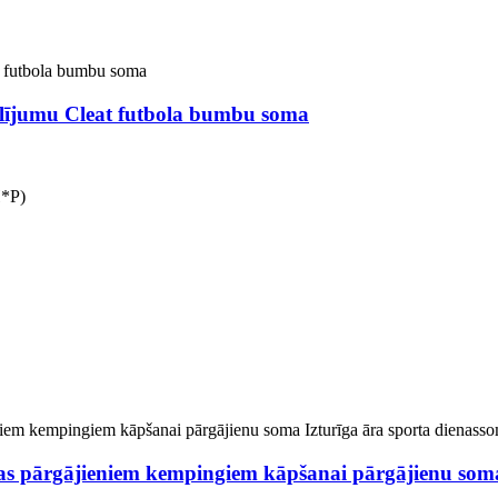
lījumu Cleat futbola bumbu soma
H*P)
mas pārgājieniem kempingiem kāpšanai pārgājienu soma