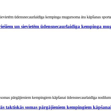
iešiem un sievietēm ūdensnecaurlaidīga kempinga mu
rās taktiskās somas pārgājieniem kempingiem kāpšanai