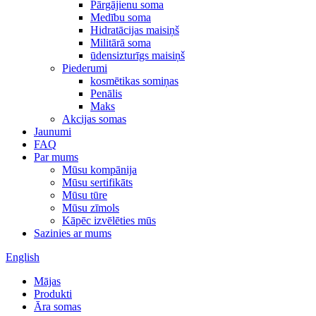
Pārgājienu soma
Medību soma
Hidratācijas maisiņš
Militārā soma
ūdensizturīgs maisiņš
Piederumi
kosmētikas somiņas
Penālis
Maks
Akcijas somas
Jaunumi
FAQ
Par mums
Mūsu kompānija
Mūsu sertifikāts
Mūsu tūre
Mūsu zīmols
Kāpēc izvēlēties mūs
Sazinies ar mums
English
Mājas
Produkti
Āra somas