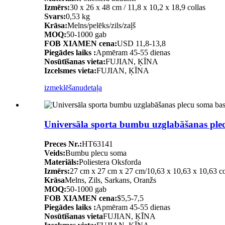
Izmērs:
30 x 26 x 48 cm / 11,8 x 10,2 x 18,9 collas
Svars:
0,53 kg
Krāsa:
Melns/pelēks/zils/zaļš
MOQ:
50-1000 gab
FOB XIAMEN cena:
USD 11,8-13,8
Piegādes laiks :
Apmēram 45-55 dienas
Nosūtīšanas vieta:
FUJIAN, ĶĪNA
Izcelsmes vieta:
FUJIAN, ĶĪNA
izmeklēšanu
detaļa
Universāla sporta bumbu uzglabāšanas ple
Preces Nr.:
HT63141
Veids:
Bumbu plecu soma
Materiāls:
Poliestera Oksforda
Izmērs:
27 cm x 27 cm x 27 cm/10,63 x 10,63 x 10,63 col
Krāsa
Melns, Zils, Sarkans, Oranžs
MOQ:
50-1000 gab
FOB XIAMEN cena:
$5,5-7,5
Piegādes laiks :
Apmēram 45-55 dienas
Nosūtīšanas vieta
FUJIAN, ĶĪNA