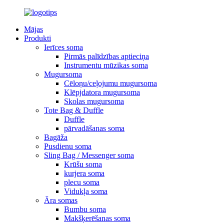
Mājas
Produkti
Ierīces soma
Pirmās palīdzības aptieciņa
Instrumentu mūzikas soma
Mugursoma
Cēloņu/ceļojumu mugursoma
Klēpjdatora mugursoma
Skolas mugursoma
Tote Bag & Duffle
Duffle
pārvadāšanas soma
Bagāža
Pusdienu soma
Sling Bag / Messenger soma
Krūšu soma
kurjera soma
plecu soma
Vidukļa soma
Āra somas
Bumbu soma
Makšķerēšanas soma