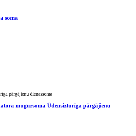
la soma
jdatora mugursoma Ūdensizturīga pārgājienu