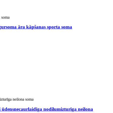
gursoma āra kāpšanas sporta soma
 ūdensnecaurlaidīga nodilumizturīga neilona