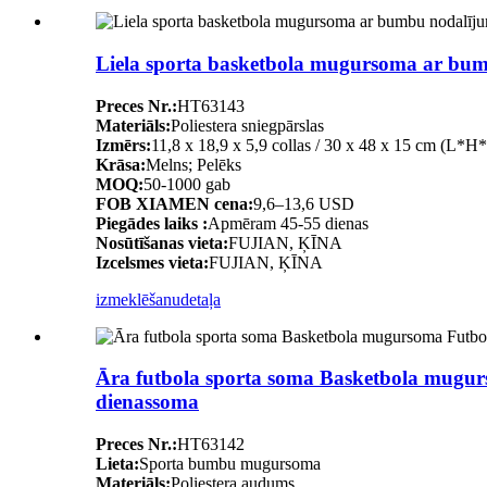
Liela sporta basketbola mugursoma ar bum
Preces Nr.:
HT63143
Materiāls:
Poliestera sniegpārslas
Izmērs:
11,8 x 18,9 x 5,9 collas / 30 x 48 x 15 cm (L*H
Krāsa:
Melns; Pelēks
MOQ:
50-1000 gab
FOB XIAMEN cena:
9,6–13,6 USD
Piegādes laiks :
Apmēram 45-55 dienas
Nosūtīšanas vieta:
FUJIAN, ĶĪNA
Izcelsmes vieta:
FUJIAN, ĶĪNA
izmeklēšanu
detaļa
Āra futbola sporta soma Basketbola mugurs
dienassoma
Preces Nr.:
HT63142
Lieta:
Sporta bumbu mugursoma
Materiāls:
Poliestera audums