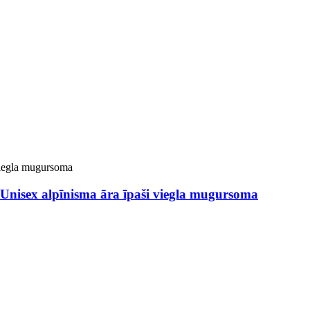
 Unisex alpīnisma āra īpaši viegla mugursoma