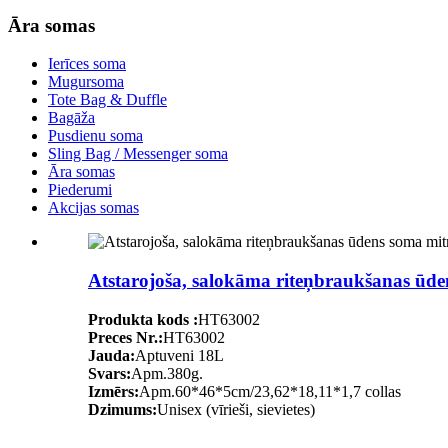
Āra somas
Ierīces soma
Mugursoma
Tote Bag & Duffle
Bagāža
Pusdienu soma
Sling Bag / Messenger soma
Āra somas
Piederumi
Akcijas somas
Atstarojoša, salokāma riteņbraukšanas ūde
Produkta kods :
HT63002
Preces Nr.:
HT63002
Jauda:
Aptuveni 18L
Svars:
Apm.380g.
Izmērs:
Apm.60*46*5cm/23,62*18,11*1,7 collas
Dzimums:
Unisex (vīrieši, sievietes)