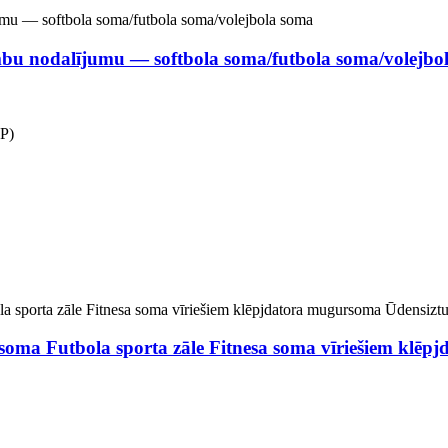
bu nodalījumu — softbola soma/futbola soma/volejbo
*P)
oma Futbola sporta zāle Fitnesa soma vīriešiem klēp