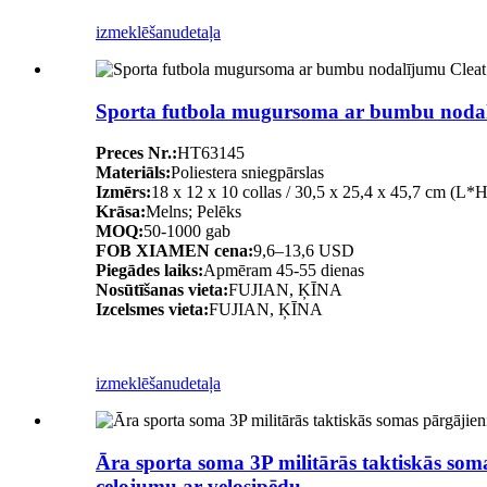
izmeklēšanu
detaļa
Sporta futbola mugursoma ar bumbu noda
Preces Nr.:
HT63145
Materiāls:
Poliestera sniegpārslas
Izmērs:
18 x 12 x 10 collas / 30,5 x 25,4 x 45,7 cm (L*
Krāsa:
Melns; Pelēks
MOQ:
50-1000 gab
FOB XIAMEN cena:
9,6–13,6 USD
Piegādes laiks:
Apmēram 45-55 dienas
Nosūtīšanas vieta:
FUJIAN, ĶĪNA
Izcelsmes vieta:
FUJIAN, ĶĪNA
izmeklēšanu
detaļa
Āra sporta soma 3P militārās taktiskās so
ceļojumu ar velosipēdu