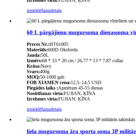
Izcelsmes vieta:
FUJIAN, ĶĪNA
izmeklēšanu
detaļa
60 L pārgājienu mugursoma dienassoma vīr
Preces Nr.:
HT61005
Materiāls:
600D Oksforda
Jauda:
50L
Izmērs:
68 * 33 * 20 cm / 26,77 * 13 * 7,87 collas
Krāsa:
Navy
Svars:
400g
MOQ:
50-1000 gab
FOB XIAMEN cena:
12,5–14,5 USD
Piegādes laiks :
Apmēram 45-55 dienas
Nosūtīšanas vieta:
FUJIAN, ĶĪNA
Izcelsmes vieta:
FUJIAN, ĶĪNA
izmeklēšanu
detaļa
liela mugursoma āra sporta soma 3P militā