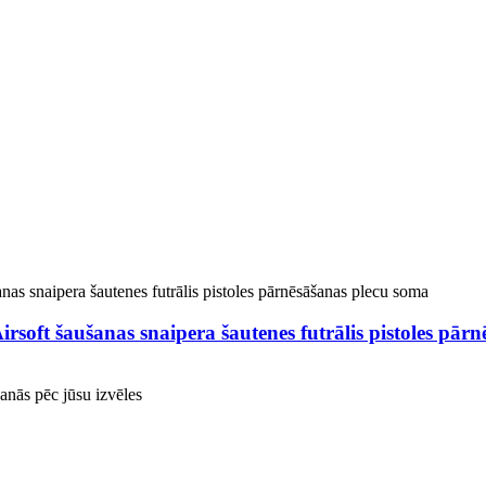
rsoft šaušanas snaipera šautenes futrālis pistoles pār
nās pēc jūsu izvēles