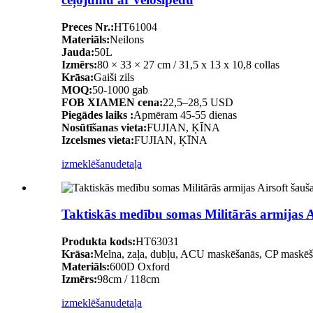
Preces Nr.:
HT61004
Materiāls:
Neilons
Jauda:
50L
Izmērs:
80 × 33 × 27 cm / 31,5 x 13 x 10,8 collas
Krāsa:
Gaiši zils
MOQ:
50-1000 gab
FOB XIAMEN cena:
22,5–28,5 USD
Piegādes laiks :
Apmēram 45-55 dienas
Nosūtīšanas vieta:
FUJIAN, ĶĪNA
Izcelsmes vieta:
FUJIAN, ĶĪNA
izmeklēšanu
detaļa
Taktiskās medību somas Militārās armijas Ai
Produkta kods:
HT63031
Krāsa:
Melna, zaļa, dubļu, ACU maskēšanās, CP maskēša
Materiāls:
600D Oxford
Izmērs:
98cm / 118cm
izmeklēšanu
detaļa