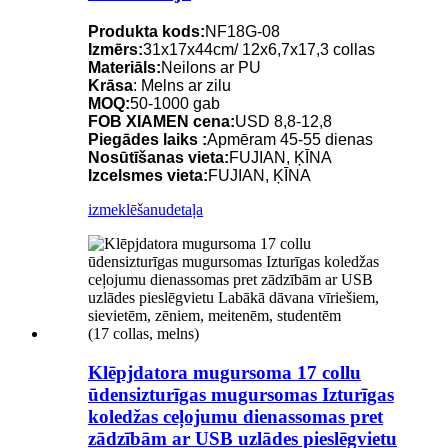
Produkta kods:
NF18G-08
Izmērs:
31x17x44cm/ 12x6,7x17,3 collas
Materiāls:
Neilons ar PU
Krāsa
: Melns ar zilu
MOQ:
50-1000 gab
FOB XIAMEN cena:
USD 8,8-12,8
Piegādes laiks :
Apmēram 45-55 dienas
Nosūtīšanas vieta:
FUJIAN, ĶĪNA
Izcelsmes vieta:
FUJIAN, ĶĪNA
izmeklēšanu
detaļa
Klēpjdatora mugursoma 17 collu
ūdensizturīgas mugursomas Izturīgas
koledžas ceļojumu dienassomas pret
zādzībām ar USB uzlādes pieslēgvietu