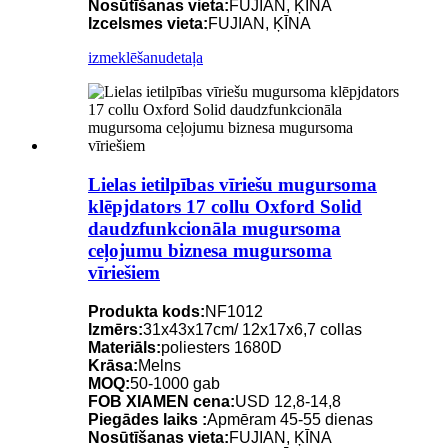
Nosūtīšanas vieta:
FUJIAN, ĶĪNA
Izcelsmes vieta:
FUJIAN, ĶĪNA
izmeklēšanu
detaļa
Lielas ietilpības vīriešu mugursoma
klēpjdators 17 collu Oxford Solid
daudzfunkcionāla mugursoma
ceļojumu biznesa mugursoma
vīriešiem
Produkta kods:
NF1012
Izmērs:
31x43x17cm/ 12x17x6,7 collas
Materiāls:
poliesters 1680D
Krāsa:
Melns
MOQ:
50-1000 gab
FOB XIAMEN cena:
USD 12,8-14,8
Piegādes laiks :
Apmēram 45-55 dienas
Nosūtīšanas vieta:
FUJIAN, ĶĪNA