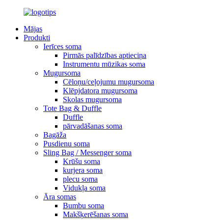
Mājas
Produkti
Ierīces soma
Pirmās palīdzības aptieciņa
Instrumentu mūzikas soma
Mugursoma
Cēloņu/ceļojumu mugursoma
Klēpjdatora mugursoma
Skolas mugursoma
Tote Bag & Duffle
Duffle
pārvadāšanas soma
Bagāža
Pusdienu soma
Sling Bag / Messenger soma
Krūšu soma
kurjera soma
plecu soma
Vidukļa soma
Āra somas
Bumbu soma
Makšķerēšanas soma