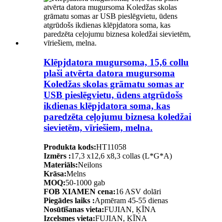
Klēpjdatora mugursoma, 15,6 collu
plaši atvērta datora mugursoma
Koledžas skolas grāmatu somas ar
USB pieslēgvietu, ūdens atgrūdošs
ikdienas klēpjdatora soma, kas
paredzēta ceļojumu biznesa koledžai
sievietēm, vīriešiem, melna.
Produkta kods:
HT11058
Izmērs :
17,3 x12,6 x8,3 collas (L*G*A)
Materiāls:
Neilons
Krāsa:
Melns
MOQ:
50-1000 gab
FOB XIAMEN cena:
16 ASV dolāri
Piegādes laiks :
Apmēram 45-55 dienas
Nosūtīšanas vieta:
FUJIAN, ĶĪNA
Izcelsmes vieta:
FUJIAN, ĶĪNA