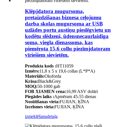
Klēpjdatora mugursoma,
pretaizdzīšanas biznesa ceļojumu
darba skolas mugursoma ar USB
uzlādes portu austiņu pieslēgvietu un
kodētu slēdzeni, ūdensnecaurlaidīga
soma, viegla dienassoma, kas
piemērota 15,6 collu piezīmjdatoram
vīriešiem sievietēm.
Produkta kods :
HT11059
Izmērs:
11,8 x 5 x 19,6 collas (L*P*A)
Materiāls:
Oksforda
Krāsa:
Black&Grey
MOQ:
50-1000 gab
FOB XIAMEN cena:
16,99 ASV dolāri
Piegādes laiks :
Apmēram 45-55 dienas
Nosūtīšanas vieta:
FUJIAN, ĶĪNA
Izcelsmes vieta:
FUJIAN, ĶĪNA
izmeklēšanu
detaļa