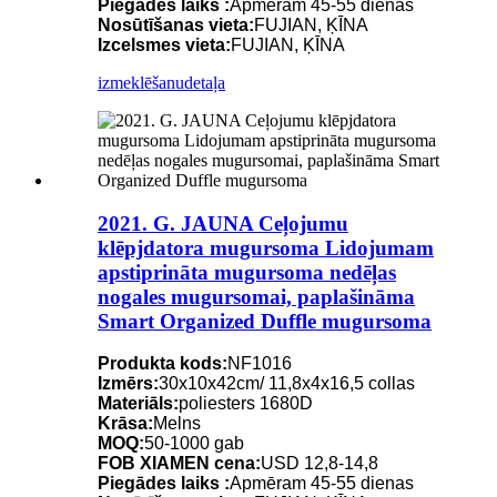
Piegādes laiks :
Apmēram 45-55 dienas
Nosūtīšanas vieta:
FUJIAN, ĶĪNA
Izcelsmes vieta:
FUJIAN, ĶĪNA
izmeklēšanu
detaļa
2021. G. JAUNA Ceļojumu
klēpjdatora mugursoma Lidojumam
apstiprināta mugursoma nedēļas
nogales mugursomai, paplašināma
Smart Organized Duffle mugursoma
Produkta kods:
NF1016
Izmērs:
30x10x42cm/ 11,8x4x16,5 collas
Materiāls:
poliesters 1680D
Krāsa:
Melns
MOQ:
50-1000 gab
FOB XIAMEN cena:
USD 12,8-14,8
Piegādes laiks :
Apmēram 45-55 dienas