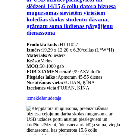
slēdzeni 14/15,6 collu datora biznesa
mugursomas sievietēm vīriešiem
koledžas skolas studentu dāvana,
grāmatu soma ikdienas pārgājienu
dienassoma
Produkta kods :
HT11057
Izmērs:
19,29 x 12,20 x 6,30/collas (L*W*H)
Materiāls:
Poliesters
Krāsa:
Melns
MOQ:
50-1000 gab
FOB XIAMEN cena:
9,99 ASV dolāri
Piegādes laiks :
Apmēram 45-55 dienas
Nosūtīšanas vieta:
FUJIAN, ĶĪNA
Izcelsmes vieta:
FUJIAN, ĶĪNA
izmeklēšanu
detaļa