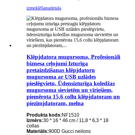
izmeklēšanu
detaļa
Klēpjdatora mugursoma, Profesionāli
biznesa ceļojumi Izturīga
pretaizdzīšanas klēpjdatoru
mugursoma ar USB uzlādes
pieslēgvietu, Ūdensizturīga koledžas
mugursoma sievietēm un vīriešiem,
piemērota 15,6 collu klēpjdatoram un
piezīmjdatoram, melna
Produkta kods:
NF1510
Izmērs:
30 * 16 * 46 cm / 11,8 * 6,3 * 18
collas
Materiāls:
900D Gucci neilons