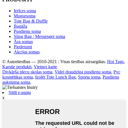
Ierīces soma
Mugursoma
Tote Bag & Duffle
Bagāža
Pusdienu soma
Sling Bag / Messenger soma
Āra somas
Piederumi
Akcijas somas
© Autortiesības — 2010-2021 : Visas tiesības aizsargātas.
Hot Tags
,
Karstie produkti
,
Vietnes karte
Divkārša plecu skolas soma
,
Videi draudzīga pusdienu soma
,
Pvc
kosmētikas soma
,
Izolēt Tote Lunch Bag
,
Sporta soma
,
Pusdienu
aukstuma soma
,
Sūtīt e-pastu
x