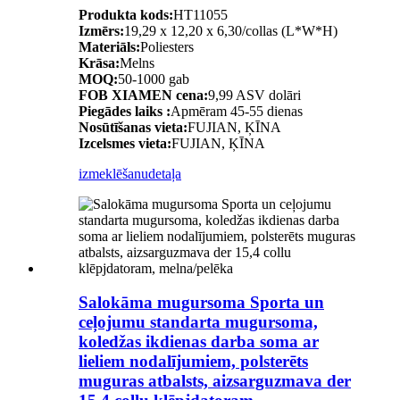
Produkta kods:
HT11055
Izmērs:
19,29 x 12,20 x 6,30/collas (L*W*H)
Materiāls:
Poliesters
Krāsa:
Melns
MOQ:
50-1000 gab
FOB XIAMEN cena:
9,99 ASV dolāri
Piegādes laiks :
Apmēram 45-55 dienas
Nosūtīšanas vieta:
FUJIAN, ĶĪNA
Izcelsmes vieta:
FUJIAN, ĶĪNA
izmeklēšanu
detaļa
Salokāma mugursoma Sporta un
ceļojumu standarta mugursoma,
koledžas ikdienas darba soma ar
lieliem nodalījumiem, polsterēts
muguras atbalsts, aizsarguzmava der