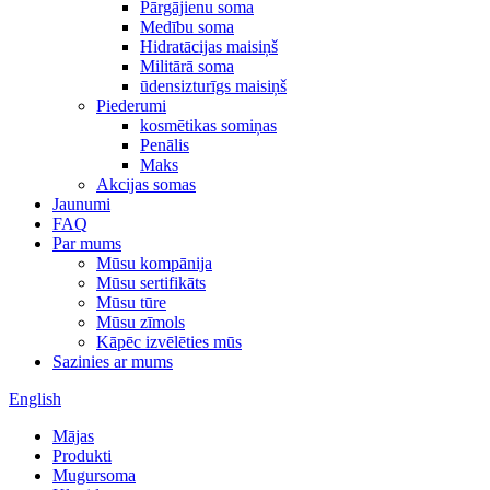
Pārgājienu soma
Medību soma
Hidratācijas maisiņš
Militārā soma
ūdensizturīgs maisiņš
Piederumi
kosmētikas somiņas
Penālis
Maks
Akcijas somas
Jaunumi
FAQ
Par mums
Mūsu kompānija
Mūsu sertifikāts
Mūsu tūre
Mūsu zīmols
Kāpēc izvēlēties mūs
Sazinies ar mums
English
Mājas
Produkti
Mugursoma