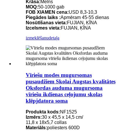
Krāsa:
Melns
MOQ:
50-1000 gab
FOB XIAMEN cena:
USD 8,3-10,3
Piegādes laiks :
Apmēram 45-55 dienas
Nosūtīšanas vieta:
FUJIAN, ĶĪNA
Izcelsmes vieta:
FUJIAN, ĶĪNA
izmeklēšanu
detaļa
Vīriešu modes mugursomas
pusaudžiem Skolai Augstas kvalitātes
Oksfordas auduma mugursoma
vīriešu ikdienas ceļojumu skolas
klēpjdatora soma
Produkta kods:
NF1525
Izmērs:
30 x 45,5 x 14,5 cm/
11,8 x 18x5,7 collas
Materiāls:
poliesters 600D