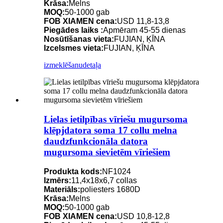
Krāsa:
Melns
MOQ:
50-1000 gab
FOB XIAMEN cena:
USD 11,8-13,8
Piegādes laiks :
Apmēram 45-55 dienas
Nosūtīšanas vieta:
FUJIAN, ĶĪNA
Izcelsmes vieta:
FUJIAN, ĶĪNA
izmeklēšanu
detaļa
Lielas ietilpības vīriešu mugursoma
klēpjdatora soma 17 collu melna
daudzfunkcionāla datora
mugursoma sievietēm vīriešiem
Produkta kods:
NF1024
Izmērs:
11,4x18x6,7 collas
Materiāls:
poliesters 1680D
Krāsa:
Melns
MOQ:
50-1000 gab
FOB XIAMEN cena:
USD 10,8-12,8