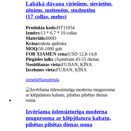
Labākā dāvana vīriešiem, sievietēm,
zēniem, meitenēm, studentēm
(17 collas, melns)
Produkta kods:
HT11054
Izmērs:
13 * 6,7 * 19 collas
Materiāls:
600D
Krāsa:
rakstu apdruka
MOQ:
50-1000 gab
FOB XIAMEN cena:
USD 12,8-14,8
Piegādes laiks :
Apmēram 45-55 dienas
Nosūtīšanas vieta:
FUJIAN, ĶĪNA
Izcelsmes vieta:
FUJIAN, ĶĪNA
izmeklēšanu
detaļa
Izvēršama ūdensizturīga moderna
mugursoma ar klēpjdatora kabatu,
pilsētas pilsētas dienas soma