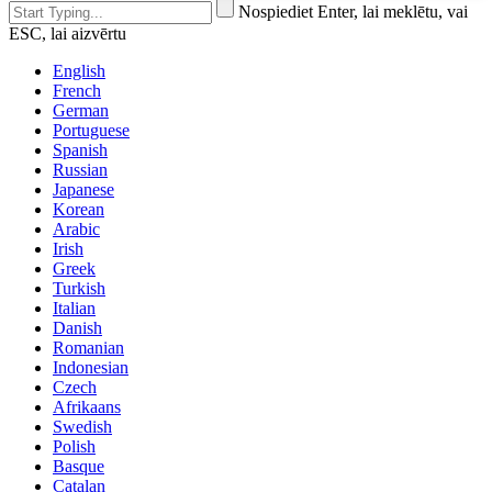
Nospiediet Enter, lai meklētu, vai
ESC, lai aizvērtu
English
French
German
Portuguese
Spanish
Russian
Japanese
Korean
Arabic
Irish
Greek
Turkish
Italian
Danish
Romanian
Indonesian
Czech
Afrikaans
Swedish
Polish
Basque
Catalan