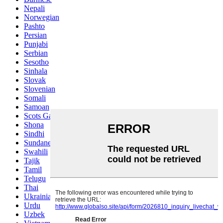
Nepali
Norwegian
Pashto
Persian
Punjabi
Serbian
Sesotho
Sinhala
Slovak
Slovenian
Somali
Samoan
Scots Gaelic
Shona
Sindhi
Sundanese
Swahili
Tajik
Tamil
Telugu
Thai
Ukrainian
Urdu
Uzbek