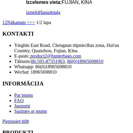
Izcelsmes vieta:
FUJIAN, ĶĪNA
izmeklēšanu
detaļa
1
2
Nākamais >
>>
1/2 lapa
KONTAKTI
Yingbin East Road, Chengnan rūpniecības zona, Hui'an
Country, Quanzhou, Fujian, Ķīna.
E-pasts:
product2@hunterbags.com
Tālrunis:
86-595-87351963
,
86(0)18965698810
Whatsapp: 86(0)18965698810
Wechat: 18965698810
INFORMĀCIJA
Par mums
FAQ
Jaunumi
Sazinies ar mums
Pieprasiet tūlīt
PRODUKTI