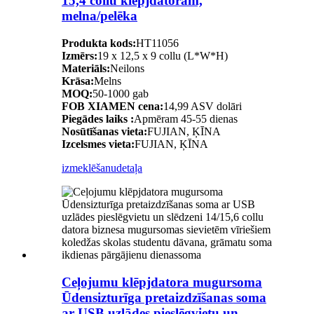
15,4 collu klēpjdatoram,
melna/pelēka
Produkta kods:
HT11056
Izmērs:
19 x 12,5 x 9 collu (L*W*H)
Materiāls:
Neilons
Krāsa:
Melns
MOQ:
50-1000 gab
FOB XIAMEN cena:
14,99 ASV dolāri
Piegādes laiks :
Apmēram 45-55 dienas
Nosūtīšanas vieta:
FUJIAN, ĶĪNA
Izcelsmes vieta:
FUJIAN, ĶĪNA
izmeklēšanu
detaļa
Ceļojumu klēpjdatora mugursoma
Ūdensizturīga pretaizdzīšanas soma
ar USB uzlādes pieslēgvietu un