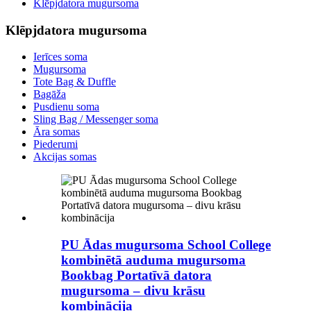
Klēpjdatora mugursoma
Klēpjdatora mugursoma
Ierīces soma
Mugursoma
Tote Bag & Duffle
Bagāža
Pusdienu soma
Sling Bag / Messenger soma
Āra somas
Piederumi
Akcijas somas
PU Ādas mugursoma School College
kombinētā auduma mugursoma
Bookbag Portatīvā datora
mugursoma – divu krāsu
kombinācija