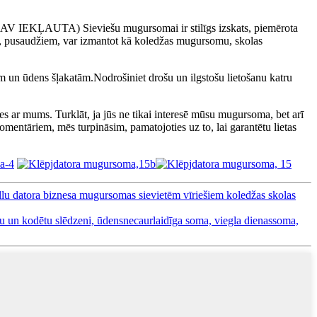
NAV IEKĻAUTA) Sieviešu mugursomai ir stilīgs izskats, piemērota
, pusaudžiem, var izmantot kā koledžas mugursomu, skolas
em un ūdens šļakatām.Nodrošiniet drošu un ilgstošu lietošanu katru
ies ar mums. Turklāt, ja jūs ne tikai interesē mūsu mugursoma, bet arī
 komentāriem, mēs turpināsim, pamatojoties uz to, lai garantētu lietas
lu datora biznesa mugursomas sievietēm vīriešiem koledžas skolas
u un kodētu slēdzeni, ūdensnecaurlaidīga soma, viegla dienassoma,