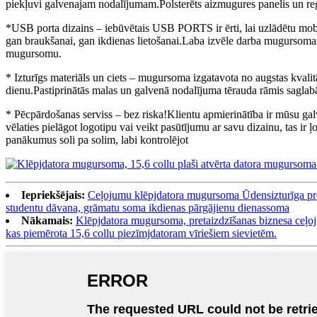
piekļuvi galvenajam nodalījumam.Polsterēts aizmugures panelis un re
*USB porta dizains – iebūvētais USB PORTS ir ērti, lai uzlādētu 
gan braukšanai, gan ikdienas lietošanai.Laba izvēle darba mugursom
mugursomu.
* Izturīgs materiāls un ciets – mugursoma izgatavota no augstas kvalit
dienu.Pastiprinātās malas un galvenā nodalījuma tērauda rāmis sagla
* Pēcpārdošanas serviss – bez riska!Klientu apmierinātība ir mūsu galv
vēlaties pielāgot logotipu vai veikt pasūtījumu ar savu dizainu, tas ir 
panākumus soli pa solim, labi kontrolējot
Iepriekšējais:
Ceļojumu klēpjdatora mugursoma Ūdensizturīga pret
studentu dāvana, grāmatu soma ikdienas pārgājienu dienassoma
Nākamais:
Klēpjdatora mugursoma, pretaizdzīšanas biznesa ceļo
kas piemērota 15,6 collu piezīmjdatoram vīriešiem sievietēm.