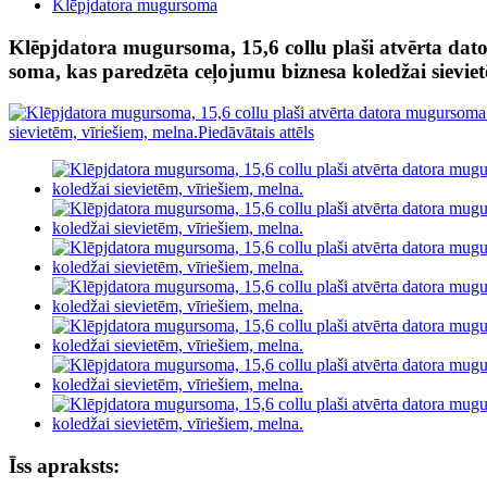
Klēpjdatora mugursoma
Klēpjdatora mugursoma, 15,6 collu plaši atvērta dat
soma, kas paredzēta ceļojumu biznesa koledžai sieviet
Īss apraksts: