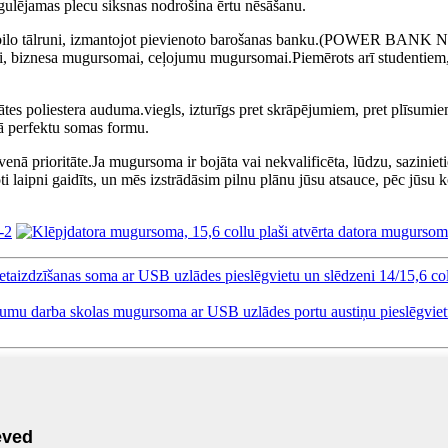
gulējamas plecu siksnas nodrošina ērtu nēsāšanu.
mobilo tālruni, izmantojot pievienoto barošanas banku.(POWER BANK 
ai, biznesa mugursomai, ceļojumu mugursomai.Piemērots arī studentiem
ātes poliestera auduma.viegls, izturīgs pret skrāpējumiem, pret plīsumi
bā perfektu somas formu.
enā prioritāte.Ja mugursoma ir bojāta vai nekvalificēta, lūdzu, saziniet
ļoti laipni gaidīts, un mēs izstrādāsim pilnu plānu jūsu atsauce, pēc jūsu
aizdzīšanas soma ar USB uzlādes pieslēgvietu un slēdzeni 14/15,6 col
jumu darba skolas mugursoma ar USB uzlādes portu austiņu pieslēgviet