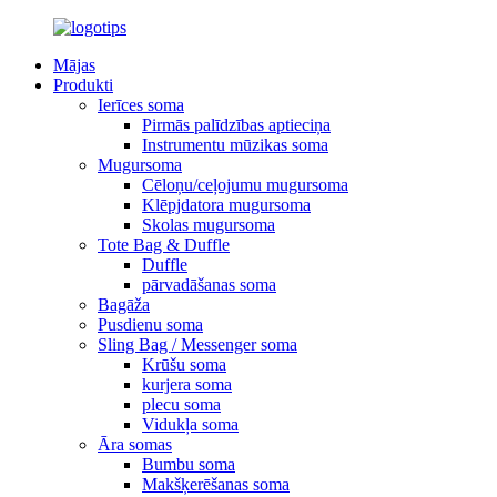
Mājas
Produkti
Ierīces soma
Pirmās palīdzības aptieciņa
Instrumentu mūzikas soma
Mugursoma
Cēloņu/ceļojumu mugursoma
Klēpjdatora mugursoma
Skolas mugursoma
Tote Bag & Duffle
Duffle
pārvadāšanas soma
Bagāža
Pusdienu soma
Sling Bag / Messenger soma
Krūšu soma
kurjera soma
plecu soma
Vidukļa soma
Āra somas
Bumbu soma
Makšķerēšanas soma