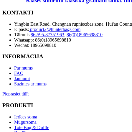
Klases studentu klasiskā grāmatu soma, dubu
KONTAKTI
Yingbin East Road, Chengnan rūpniecības zona, Hui'an Countr
E-pasts:
product2@hunterbags.com
Tālrunis:
86-595-87351963
,
86(0)18965698810
Whatsapp: 86(0)18965698810
Wechat: 18965698810
INFORMĀCIJA
Par mums
FAQ
Jaunumi
Sazinies ar mums
Pieprasiet tūlīt
PRODUKTI
Ierīces soma
Mugursoma
Tote Bag & Duffle