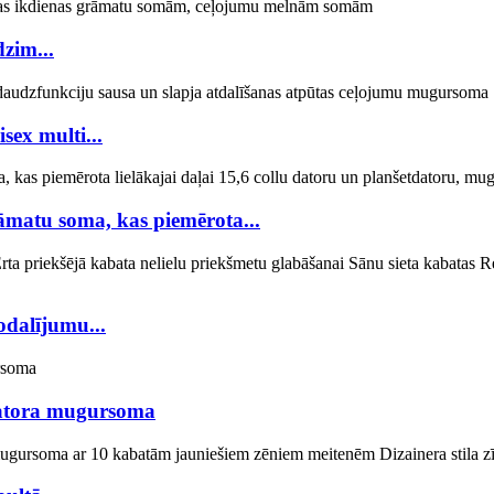
zim...
sex multi...
āmatu soma, kas piemērota...
odalījumu...
datora mugursoma