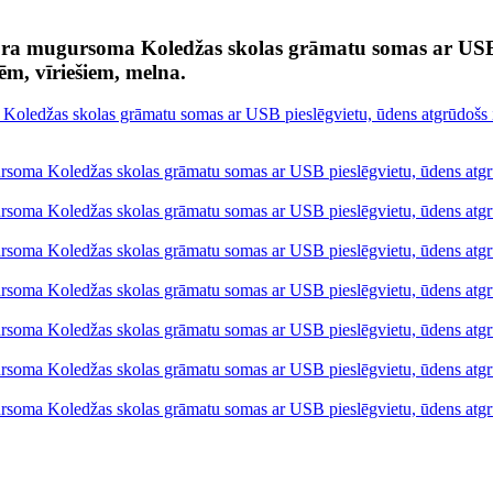
ora mugursoma Koledžas skolas grāmatu somas ar USB p
ēm, vīriešiem, melna.