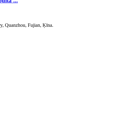
ltā ...
y, Quanzhou, Fujian, Ķīna.