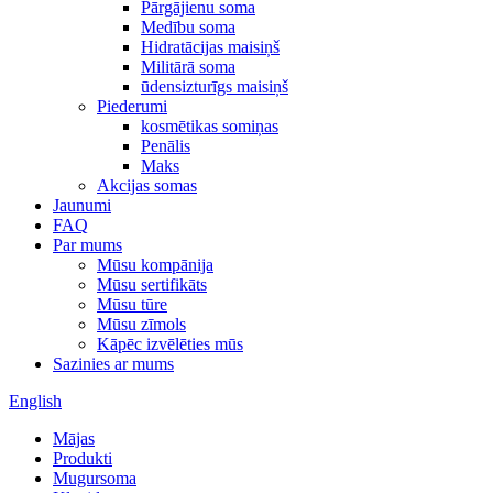
Pārgājienu soma
Medību soma
Hidratācijas maisiņš
Militārā soma
ūdensizturīgs maisiņš
Piederumi
kosmētikas somiņas
Penālis
Maks
Akcijas somas
Jaunumi
FAQ
Par mums
Mūsu kompānija
Mūsu sertifikāts
Mūsu tūre
Mūsu zīmols
Kāpēc izvēlēties mūs
Sazinies ar mums
English
Mājas
Produkti
Mugursoma