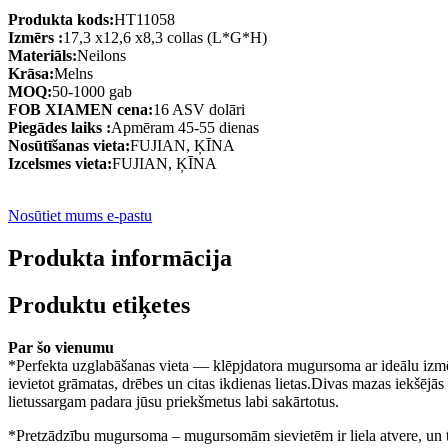
Produkta kods:
HT11058
Izmērs :
17,3 x12,6 x8,3 collas (L*G*H)
Materiāls:
Neilons
Krāsa:
Melns
MOQ:
50-1000 gab
FOB XIAMEN cena:
16 ASV dolāri
Piegādes laiks :
Apmēram 45-55 dienas
Nosūtīšanas vieta:
FUJIAN, ĶĪNA
Izcelsmes vieta:
FUJIAN, ĶĪNA
Nosūtiet mums e-pastu
Produkta informācija
Produktu etiķetes
Par šo vienumu
*Perfekta uzglabāšanas vieta — klēpjdatora mugursoma ar ideālu izmēru,
ievietot grāmatas, drēbes un citas ikdienas lietas.Divas mazas iekšē
lietussargam padara jūsu priekšmetus labi sakārtotus.
*Pretzādzību mugursoma – mugursomām sievietēm ir liela atvere, un t