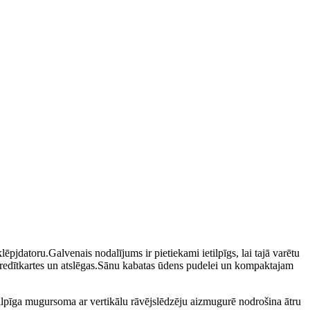
pjdatoru.Galvenais nodalījums ir pietiekami ietilpīgs, lai tajā varētu
 kredītkartes un atslēgas.Sānu kabatas ūdens pudelei un kompaktajam
lpīga mugursoma ar vertikālu rāvējslēdzēju aizmugurē nodrošina ātru