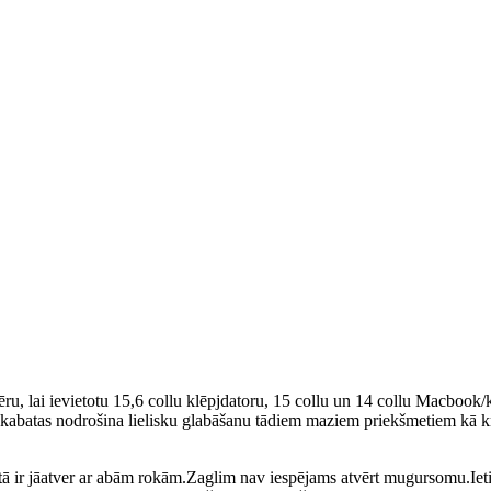
 lai ievietotu 15,6 collu klēpjdatoru, 15 collu un 14 collu Macbook/klē
jās kabatas nodrošina lielisku glabāšanu tādiem maziem priekšmetiem kā
ā ir jāatver ar abām rokām.Zaglim nav iespējams atvērt mugursomu.Ieti