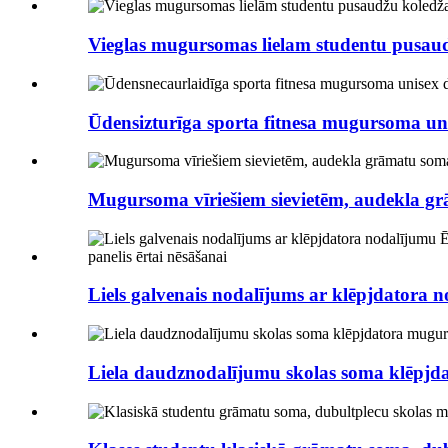
Vieglas mugursomas lielam studentu pusaud
Ūdensizturīga sporta fitnesa mugursoma uni
Mugursoma vīriešiem sievietēm, audekla gr
Liels galvenais nodalījums ar klēpjdatora n
Liela daudznodalījumu skolas soma klēpj