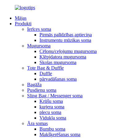
Mājas
Produkti
Ierīces soma
Pirmās palīdzības aptieciņa
Instrumentu mūzikas soma
Mugursoma
Cēloņu/ceļojumu mugursoma
Klēpjdatora mugursoma
Skolas mugursoma
Tote Bag & Duffle
Duffle
pārvadāšanas soma
Bagāža
Pusdienu soma
Sling Bag / Messenger soma
Krūšu soma
kurjera soma
plecu soma
Vidukļa soma
Āra somas
Bumbu soma
Makšķerēšanas soma