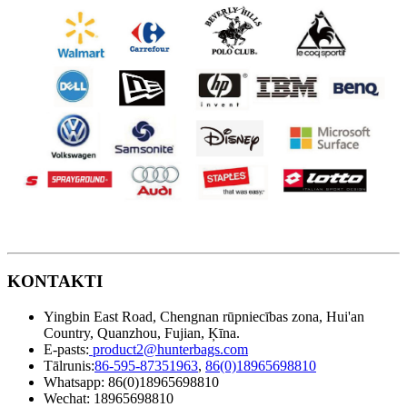
KONTAKTI
Yingbin East Road, Chengnan rūpniecības zona, Hui'an
Country, Quanzhou, Fujian, Ķīna.
E-pasts:
product2@hunterbags.com
Tālrunis:
86-595-87351963
,
86(0)18965698810
Whatsapp: 86(0)18965698810
Wechat: 18965698810