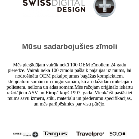
Mūsu sadarbojušies zīmoli
Mēs piegādājam vairāk nekā 100 OEM zīmoliem 24 gadu
pieredze. Vairāk nekā 100 zīmolu pašlaik paļaujas uz mums, lai
nodrošinātu OEM pakalpojumus bagāžas komplektiem,
klēpjdatoru somām un mugursomām, kā arī dažādām mīkstajām
poliestera, neilona un ādas somām.Mēs ražojam oriģinālo iekārtu
ražotājiem ASV un Eiropā kopš 1997. gada. Vienkārši pastāstiet
mums savu izmēru, stilu, materiālu un piederumu specifikācijas,
un mēs parūpēsimies par visu pārējo.