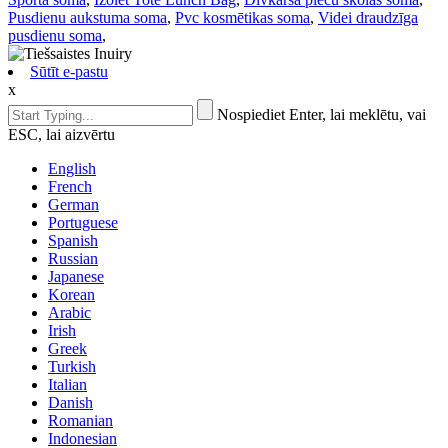
Pusdienu aukstuma soma
,
Pvc kosmētikas soma
,
Videi draudzīga
pusdienu soma
,
Sūtīt e-pastu
x
Nospiediet Enter, lai meklētu, vai
ESC, lai aizvērtu
English
French
German
Portuguese
Spanish
Russian
Japanese
Korean
Arabic
Irish
Greek
Turkish
Italian
Danish
Romanian
Indonesian