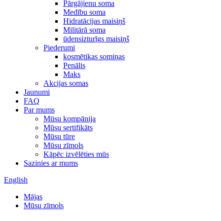
Pārgājienu soma
Medību soma
Hidratācijas maisiņš
Militārā soma
ūdensizturīgs maisiņš
Piederumi
kosmētikas somiņas
Penālis
Maks
Akcijas somas
Jaunumi
FAQ
Par mums
Mūsu kompānija
Mūsu sertifikāts
Mūsu tūre
Mūsu zīmols
Kāpēc izvēlēties mūs
Sazinies ar mums
English
Mājas
Mūsu zīmols