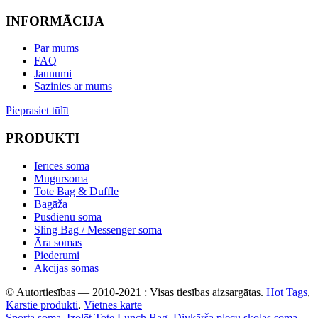
INFORMĀCIJA
Par mums
FAQ
Jaunumi
Sazinies ar mums
Pieprasiet tūlīt
PRODUKTI
Ierīces soma
Mugursoma
Tote Bag & Duffle
Bagāža
Pusdienu soma
Sling Bag / Messenger soma
Āra somas
Piederumi
Akcijas somas
© Autortiesības — 2010-2021 : Visas tiesības aizsargātas.
Hot Tags
,
Karstie produkti
,
Vietnes karte
Sporta soma
,
Izolēt Tote Lunch Bag
,
Divkārša plecu skolas soma
,