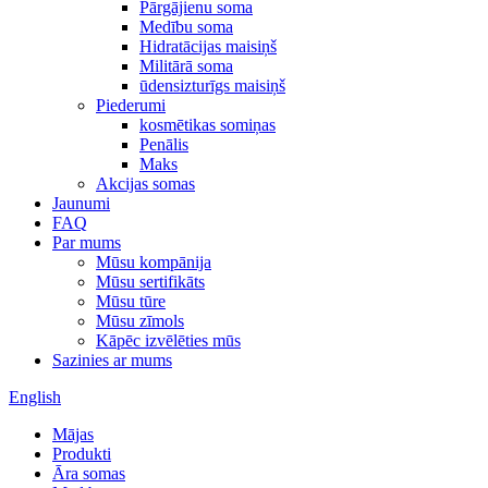
Pārgājienu soma
Medību soma
Hidratācijas maisiņš
Militārā soma
ūdensizturīgs maisiņš
Piederumi
kosmētikas somiņas
Penālis
Maks
Akcijas somas
Jaunumi
FAQ
Par mums
Mūsu kompānija
Mūsu sertifikāts
Mūsu tūre
Mūsu zīmols
Kāpēc izvēlēties mūs
Sazinies ar mums
English
Mājas
Produkti
Āra somas