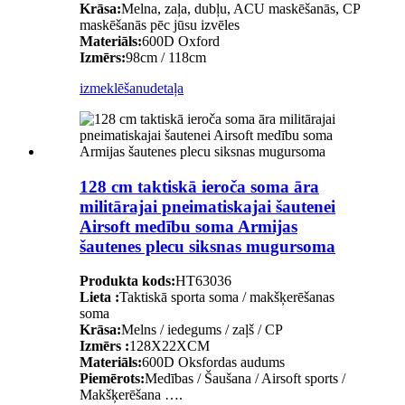
Krāsa:
Melna, zaļa, dubļu, ACU maskēšanās, CP
maskēšanās pēc jūsu izvēles
Materiāls:
600D Oxford
Izmērs:
98cm / 118cm
izmeklēšanu
detaļa
128 cm taktiskā ieroča soma āra
militārajai pneimatiskajai šautenei
Airsoft medību soma Armijas
šautenes plecu siksnas mugursoma
Produkta kods:
HT63036
Lieta :
Taktiskā sporta soma / makšķerēšanas
soma
Krāsa:
Melns / iedegums / zaļš / CP
Izmērs :
128X22XCM
Materiāls:
600D Oksfordas audums
Piemērots:
Medības / Šaušana / Airsoft sports /
Makšķerēšana ….