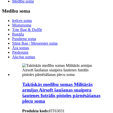
Medību soma
Medību soma
Ierīces soma
Mugursoma
Tote Bag & Duffle
Bagāža
Pusdienu soma
Sling Bag / Messenger soma
Āra somas
Piederumi
Akcijas somas
Taktiskās medību somas Militārās
armijas Airsoft šaušanas snaipera
šautenes futrālis pistoles pārnēsāšanas
plecu soma
Produkta kods:
HT63031