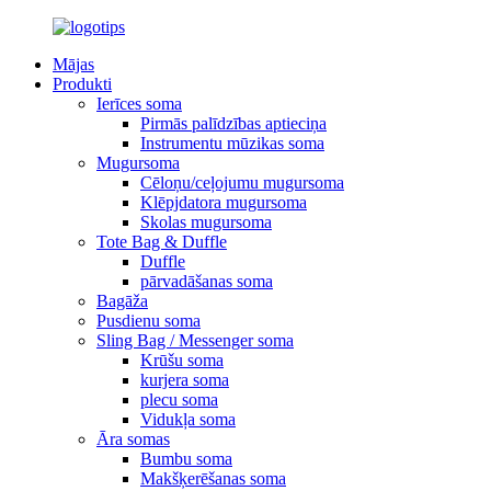
Mājas
Produkti
Ierīces soma
Pirmās palīdzības aptieciņa
Instrumentu mūzikas soma
Mugursoma
Cēloņu/ceļojumu mugursoma
Klēpjdatora mugursoma
Skolas mugursoma
Tote Bag & Duffle
Duffle
pārvadāšanas soma
Bagāža
Pusdienu soma
Sling Bag / Messenger soma
Krūšu soma
kurjera soma
plecu soma
Vidukļa soma
Āra somas
Bumbu soma
Makšķerēšanas soma