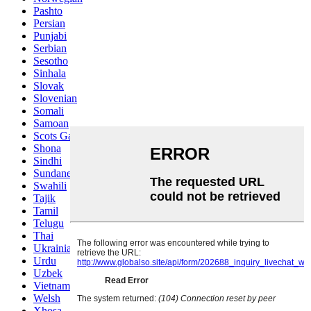
Pashto
Persian
Punjabi
Serbian
Sesotho
Sinhala
Slovak
Slovenian
Somali
Samoan
Scots Gaelic
Shona
Sindhi
Sundanese
Swahili
Tajik
Tamil
Telugu
Thai
Ukrainian
Urdu
Uzbek
Vietnamese
Welsh
Xhosa