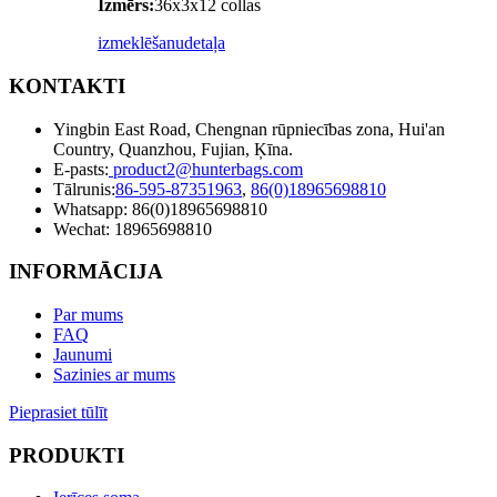
Izmērs:
36x3x12 collas
izmeklēšanu
detaļa
KONTAKTI
Yingbin East Road, Chengnan rūpniecības zona, Hui'an
Country, Quanzhou, Fujian, Ķīna.
E-pasts:
product2@hunterbags.com
Tālrunis:
86-595-87351963
,
86(0)18965698810
Whatsapp: 86(0)18965698810
Wechat: 18965698810
INFORMĀCIJA
Par mums
FAQ
Jaunumi
Sazinies ar mums
Pieprasiet tūlīt
PRODUKTI