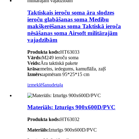
Taktiskais ieroču soma āra slodzes
ieroču glabāšanas soma Medību
makšķerēšanas soma Taktiskā ieroča
nēsāšanas soma Airsoft militārajām
vajadzībām
Produkta kods:
HT63033
Vārds:
M249 ieroču soma
Veids:
Āra taktiskā pakete
krāsa:
melns, iedegums, kamuflāža, zaļš
Izmērs:
apmēram 95*25*15 cm
izmeklēšanu
detaļa
Materiāls: Izturīgs 900x600D/PVC
Produkta kods:
HT63032
Materiāls:
Izturīgs 900x600D/PVC