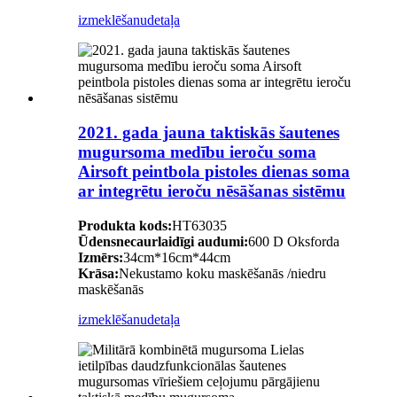
izmeklēšanu
detaļa
2021. gada jauna taktiskās šautenes
mugursoma medību ieroču soma
Airsoft peintbola pistoles dienas soma
ar integrētu ieroču nēsāšanas sistēmu
Produkta kods:
HT63035
Ūdensnecaurlaidīgi audumi:
600 D Oksforda
Izmērs:
34cm*16cm*44cm
Krāsa:
Nekustamo koku maskēšanās /niedru
maskēšanās
izmeklēšanu
detaļa