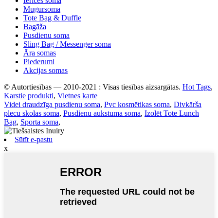
Ierīces soma
Mugursoma
Tote Bag & Duffle
Bagāža
Pusdienu soma
Sling Bag / Messenger soma
Āra somas
Piederumi
Akcijas somas
© Autortiesības — 2010-2021 : Visas tiesības aizsargātas.
Hot Tags
,
Karstie produkti
,
Vietnes karte
Videi draudzīga pusdienu soma
,
Pvc kosmētikas soma
,
Divkārša
plecu skolas soma
,
Pusdienu aukstuma soma
,
Izolēt Tote Lunch
Bag
,
Sporta soma
,
Sūtīt e-pastu
x