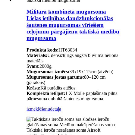
Militārā kombinētā mugursoma
Lielas ietilpības daudzfunkcionālas
šautenes mugursomas vīriešiem
ceļojumu pārgājienu taktiskā medību
mugursoma
Produkta kods:
HT63034
Materiāls:
Ūdensizturīgs augsta blīvuma neilona
materiāls
Svars:
2000g
Mugursomas izmērs:
39x19x115cm (atvērta)
Mugursomas jostas garums:
80–120 cm
(garākais)
Krāsa:
Kā parādīts attēlos
Komplektā ietilpst:
1 X Molle paplašinātā pilnā
pārnesuma dubultā šautenes mugursoma
izmeklēšanu
detaļa