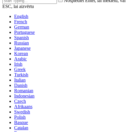
Nospiediet Enter, lai meklētu, vai
ESC, lai aizvērtu
English
French
German
Portuguese
Spanish
Russian
Japanese
Korean
Arabic
Irish
Greek
Turkish
Italian
Danish
Romanian
Indonesian
Czech
Afrikaans
Swedish
Polish
Basque
Catalan