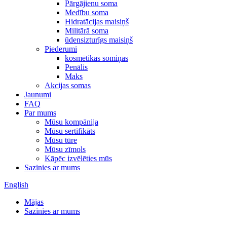
Pārgājienu soma
Medību soma
Hidratācijas maisiņš
Militārā soma
ūdensizturīgs maisiņš
Piederumi
kosmētikas somiņas
Penālis
Maks
Akcijas somas
Jaunumi
FAQ
Par mums
Mūsu kompānija
Mūsu sertifikāts
Mūsu tūre
Mūsu zīmols
Kāpēc izvēlēties mūs
Sazinies ar mums
English
Mājas
Sazinies ar mums