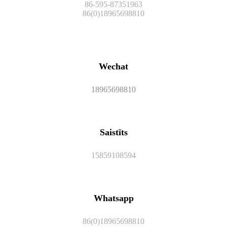
86-595-87351963
86(0)18965698810
Wechat
18965698810
Saistīts
15859108594
Whatsapp
86(0)18965698810