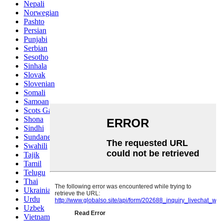
Nepali
Norwegian
Pashto
Persian
Punjabi
Serbian
Sesotho
Sinhala
Slovak
Slovenian
Somali
Samoan
Scots Gaelic
Shona
Sindhi
Sundanese
Swahili
Tajik
Tamil
Telugu
Thai
Ukrainian
Urdu
Uzbek
Vietnamese