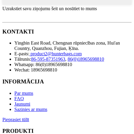
Uzrakstiet savu ziņojumu šeit un nosūtiet to mums
KONTAKTI
Yingbin East Road, Chengnan rūpniecības zona, Hui'an
Country, Quanzhou, Fujian, Ķīna.
E-pasts:
product2@hunterbags.com
Tālrunis:
86-595-87351963
,
86(0)18965698810
Whatsapp: 86(0)18965698810
Wechat: 18965698810
INFORMĀCIJA
Par mums
FAQ
Jaunumi
Sazinies ar mums
Pieprasiet tūlīt
PRODUKTI