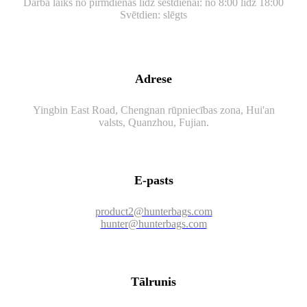
Darba laiks no pirmdienas līdz sestdienai: no 8:00 līdz 18:00
Svētdien: slēgts
Adrese
Yingbin East Road, Chengnan rūpniecības zona, Hui'an
valsts, Quanzhou, Fujian.
E-pasts
product2@hunterbags.com
hunter@hunterbags.com
Tālrunis