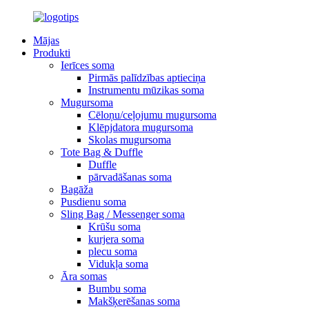
Mājas
Produkti
Ierīces soma
Pirmās palīdzības aptieciņa
Instrumentu mūzikas soma
Mugursoma
Cēloņu/ceļojumu mugursoma
Klēpjdatora mugursoma
Skolas mugursoma
Tote Bag & Duffle
Duffle
pārvadāšanas soma
Bagāža
Pusdienu soma
Sling Bag / Messenger soma
Krūšu soma
kurjera soma
plecu soma
Vidukļa soma
Āra somas
Bumbu soma
Makšķerēšanas soma