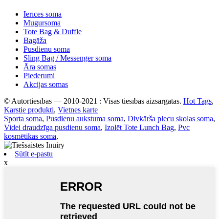
Ierīces soma
Mugursoma
Tote Bag & Duffle
Bagāža
Pusdienu soma
Sling Bag / Messenger soma
Āra somas
Piederumi
Akcijas somas
© Autortiesības — 2010-2021 : Visas tiesības aizsargātas.
Hot Tags
,
Karstie produkti
,
Vietnes karte
Sporta soma
,
Pusdienu aukstuma soma
,
Divkārša plecu skolas soma
,
Videi draudzīga pusdienu soma
,
Izolēt Tote Lunch Bag
,
Pvc
kosmētikas soma
,
Sūtīt e-pastu
x